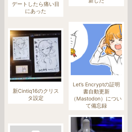
新した
デートしたら痛い目
にあった
Let’s Encryptの証明
新Cintiq16のクリス
書自動更新
タ設定
（Mastodon）につい
て備忘録